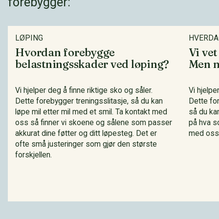
forebygger:
LØPING
HVERDA
Hvordan forebygge
Vi vet
belastningsskader ved løping?
Men m
Vi hjelper deg å finne riktige sko og såler.
Vi hjelpe
Dette forebygger treningsslitasje, så du kan
Dette fo
løpe mil etter mil med et smil. Ta kontakt med
så du kan
oss så finner vi skoene og sålene som passer
på hva so
akkurat dine føtter og ditt løpesteg. Det er
med oss,
ofte små justeringer som gjør den største
forskjellen.