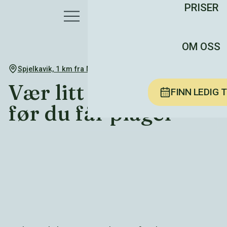
PRISER
OM OSS
Spjelkavik, 1 km fra Moa
Vær litt fremmi skoa
FINN LEDIG 
før du får plager