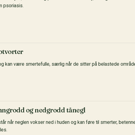
 psoriasis.
otvorter
og kan være smertefulle, særlig når de sitter på belastede område
nngrodd og nedgrodd tånegl
år når neglen vokser ned i huden og kan føre til smerter, betenn
les.