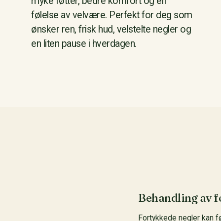
myke føtter, bedre komfort og en
følelse av velvære. Perfekt for deg som
ønsker ren, frisk hud, velstelte negler og
en liten pause i hverdagen.
Behandling av fo
Fortykkede negler kan fø