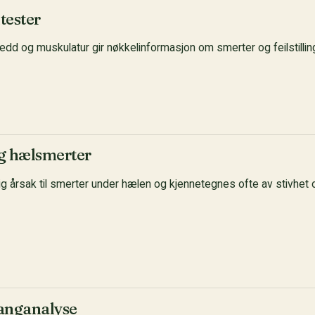
tester
ledd og muskulatur gir nøkkelinformasjon om smerter og feilstillin
og hælsmerter
nlig årsak til smerter under hælen og kjennetegnes ofte av stivhet
anganalyse