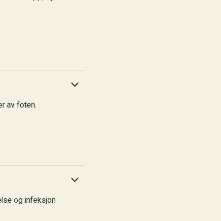
r av foten.
else og infeksjon