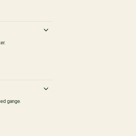
er.
 ved gange.