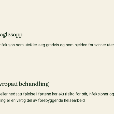
eglesopp
infeksjon som utvikler seg gradvis og som sjelden forsvinner ute
evropati behandling
ler nedsatt følelse i føttene har økt risiko for sår, infeksjoner o
ng er en viktig del av forebyggende helsearbeid.