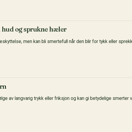
d hud og sprukne hæler
eskyttelse, men kan bli smertefull når den blir for tykk eller sprekk
orn
lge av langvarig trykk eller friksjon og kan gi betydelige smerter