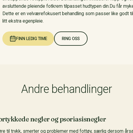
avsluttende pleiende fotkrem tilpasset hudtypen din.Du får myke
Dette er en velværefokusert behandling som passer like godt t
litt ekstra egenpleie.
FINN LEDIG TIME
RING OSS
Andre behandlinger
rtykkede negler og psoriasisnegler
re til trykk, smerter og problemer med fottøy, særlig dersom års