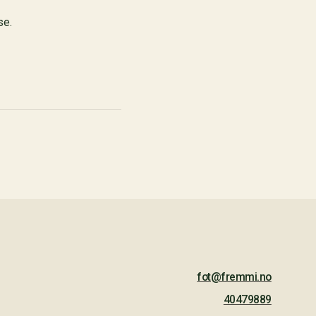
se.
fot@fremmi.no
40479889